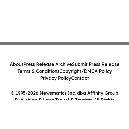
About
Press Release Archive
Submit Press Release
Terms & Conditions
Copyright/DMCA Policy
Privacy Policy
Contact
© 1995-2026 Newsmatics Inc. dba Affinity Group
Publishing & Laos Travel & Tourism. All Rights
Reserved.
Cookie Settings / Your Privacy Choices