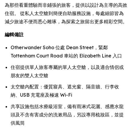
為那些看重體驗而非鋪張的旅客，提供以設計為主導的高效
住宿。 從私人太空艙到簡便自助服務設施，每處細節皆為
減少旅途不便而悉心雕琢，為探索之旅留出更多精彩空間。
編輯備註
Otherwander Soho 位處 Dean Street，緊鄰
Tottenham Court Road 車站的 Elizabeth Line 入口
住宿提供單人旅客專屬的單人太空艙，以及適合情侶或
朋友的雙人太空艙
太空艙內配置：優質寢具、遮光窗、隔音牆、行李收
納、USB 充電座及極速 Wi-Fi
共享設施包括水療級浴室，備有雨淋式花灑、感應水龍
頭及不含有害成分的洗漱用品，另設專用梳妝區，並提
供風筒