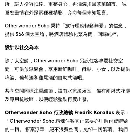
所，讓人從容抵達、重整身心，再瀟灑步回繁華鬧市。 誠
邀您盡情在外探索種種精彩，奔向每個未知驚喜。
Otherwander Soho 秉持「旅行理應輕鬆無憂」的信念，
提供 566 個太空艙，將酒店體驗化繁為簡，回歸純粹。
設計以社交為本
除了太空艙，Otherwander Soho 另設住客專屬社交空
間，可供放鬆聚會，享用新鮮咖啡、酥點、小食，以及提供
啤酒、葡萄酒和雞尾酒的自助式酒吧。
共享空間同樣注重細節，設有水療級浴室，備有雨淋式花灑
及專用梳妝區，以便輕鬆整裝再度出發。
Otherwander Soho 行政總裁 Fredrik Korallus
表示：
「Otherwander Soho 精煉住客真正需要亦理應付費體驗
的一切。 摒棄浮華，絕不浪費空間，免卻一切繁瑣。 我們