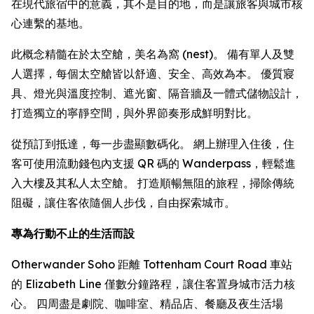
在現代旅宿中的意義，其不是目的地，而是讓旅客與城市核
心連繫的基地。
此概念精髓在於太空艙，美名為窩 (nest)。 備有單人及雙
人選擇，每個太空艙皆以舒適、安全、高效為本。 優質寢
具、燈光與溫度控制、遮光窗、隔音牆及一體式儲物設計，
打造獨立的寧靜空間，與外界節奏形成鮮明對比。
從預訂到抵達，每一步盡顯數碼化。 網上辦理入住後，住
客可使用流動錢包內支援 QR 碼的 Wanderpass，輕鬆進
入大樓及其私人太空艙。 打造順暢無阻的旅程，掃除傳統
阻礙，讓住客依隨個人步伐，自由探索城市。
專為行動不止的生活而設
Otherwander Soho 距離 Tottenham Court Road 車站
的 Elizabeth Line 僅數分鐘路程，讓住客置身城市活力核
心。 四周盡是劇院、咖啡室、精品店、餐廳及夜生活場